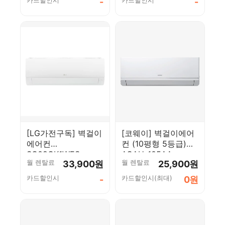
-
-
[LG가전구독] 벽걸이
[코웨이] 벽걸이에어
에어컨
컨 (10평형 5등급)
SQ09GK1WES
ACAH-105AA
월 렌탈료
월 렌탈료
33,900원
25,900원
카드할인시
카드할인시(최대)
-
0원