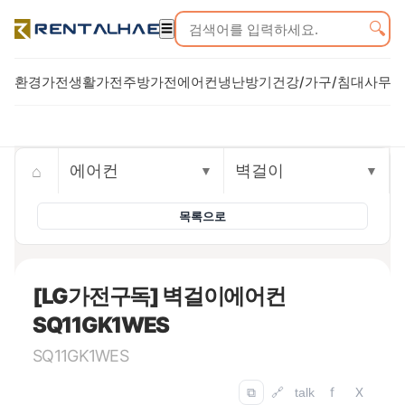
🔍
☰
환경가전
생활가전
주방가전
에어컨
냉난방기
건강/가구/침대
사무기
Trusted rental commerce storefront
⌂
에어컨
벽걸이
▼
▼
목록으로
[LG가전구독] 벽걸이에어컨
SQ11GK1WES
SQ11GK1WES
f
X
⧉
🔗
talk