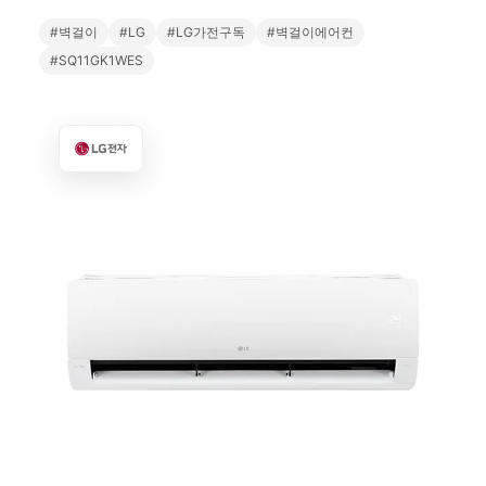
#벽걸이
#LG
#LG가전구독
#벽걸이에어컨
#SQ11GK1WES