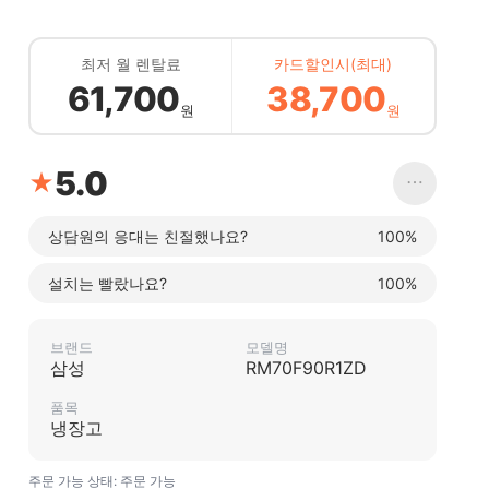
최저 월 렌탈료
카드할인시(최대)
61,700
38,700
원
원
5.0
★
⋯
상담원의 응대는 친절했나요?
100%
설치는 빨랐나요?
100%
브랜드
모델명
삼성
RM70F90R1ZD
품목
냉장고
주문 가능 상태: 주문 가능