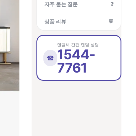
자주 묻는 질문
❓
상품 리뷰
💬
렌탈해 간편 렌탈 상담
1544-
☎
7761