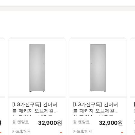
[LG가전구독] 컨버터
[LG가전구독] 컨버터
블 패키지 오브제컬렉
블 패키지 오브제컬렉
션 Fit&Max 냉장고
션 Fit&Max 냉장고
월 렌탈료
월 렌탈료
원
32,900원
32,900원
387L 우열림 실버
387L 실버 X324SV3S
X324SV3SK
카드할인시
카드할인시
-
-
-