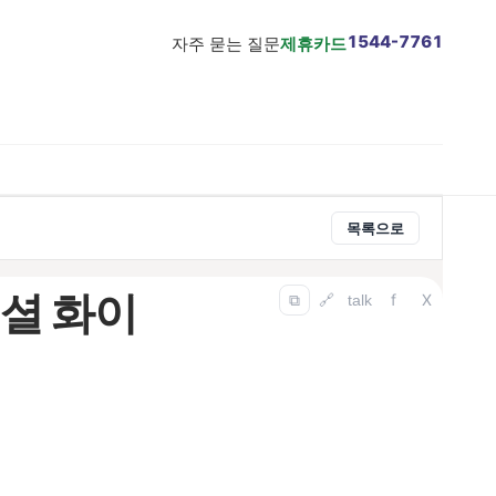
1544-7761
자주 묻는 질문
제휴카드
목록으로
센셜 화이
f
X
⧉
🔗
talk