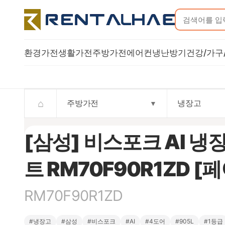
환경가전
생활가전
주방가전
에어컨
냉난방기
건강/가구
Trusted rental commerce storefront
⌂
주방가전
냉장고
▼
[삼성] 비스포크 AI 냉
트 RM70F90R1ZD [페
RM70F90R1ZD
#냉장고
#삼성
#비스포크
#AI
#4도어
#905L
#1등급