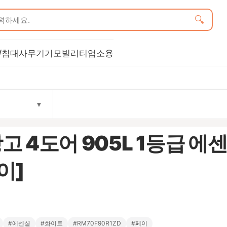
🔍
/침대
사무기기
모빌리티
업소용
▼
장고 4도어 905L 1등급 에
이]
#에센셜
#화이트
#RM70F90R1ZD
#페이