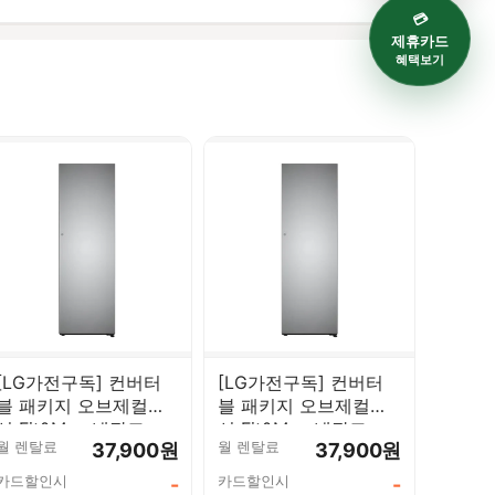
💳
제휴카드
혜택보기
[LG가전구독] 컨버터
[LG가전구독] 컨버터
블 패키지 오브제컬렉
블 패키지 오브제컬렉
션 Fit&Max 냉장고
션 Fit&Max 냉장고
월 렌탈료
월 렌탈료
37,900원
37,900원
387L 우열림 실버
387L 실버 X324SS7S
X324SS7SK
카드할인시
카드할인시
-
-