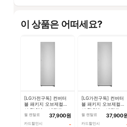
이 상품은 어떠세요?
[LG가전구독] 컨버터
[LG가전구독] 컨버터
블 패키지 오브제컬렉
블 패키지 오브제컬렉
션 Fit&Max 냉장고
션 Fit&Max 냉장고
월 렌탈료
월 렌탈료
37,900원
37,900
387L 우열림 실버
387L 실버 X324SV7S
X324SV7SK
카드할인시
카드할인시
-