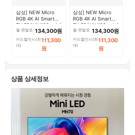
삼성] NEW Micro
삼성] NEW Micro
RGB 4K AI Smart
RGB 4K AI Smart
TV 75인치(189cm) 1
TV 75인치(189cm) 1
월 렌탈료
월 렌탈료
134,300원
134,300원
등급
등급
KMR75RH85AFXKR-
KMR75RH85AFXKR-
카드할인시(최
카드할인시(최
111,300
111,300
W [페이]
S [페이]
대)
대)
원
원
상품 상세정보