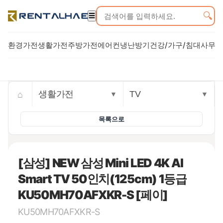
🔍
☰
환경가전
생활가전
주방가전
에어컨
냉난방기
건강/가구/침대
사무기
Trusted rental commerce storefront
⌂
생활가전
TV
▼
▼
목록으로
[삼성] NEW 삼성 Mini LED 4K AI
Smart TV 50인치(125cm) 1등급
KU50MH70AFXKR-S [페이]
KU50MH70AFXKR-S