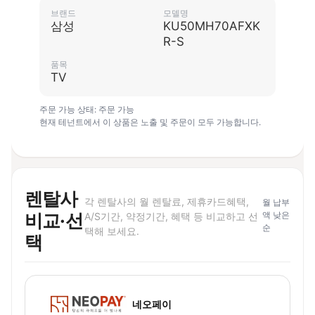
브랜드
모델명
삼성
KU50MH70AFXK
R-S
품목
TV
주문 가능 상태: 주문 가능
현재 테넌트에서 이 상품은 노출 및 주문이 모두 가능합니다.
렌탈사
각 렌탈사의 월 렌탈료, 제휴카드혜택,
월 납부
비교·선
액 낮은
A/S기간, 약정기간, 혜택 등 비교하고 선
순
택해 보세요.
택
네오페이