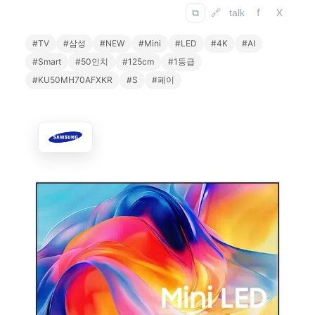
f
X
⧉
🔗
talk
#TV
#삼성
#NEW
#Mini
#LED
#4K
#AI
#Smart
#50인치
#125cm
#1등급
#KU50MH70AFXKR
#S
#페이