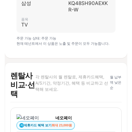
삼성
KQ48SH90AEXK
R-W
품목
TV
주문 가능 상태: 주문 가능
현재 테넌트에서 이 상품은 노출 및 주문이 모두 가능합니다.
렌탈사
각 렌탈사의 월 렌탈료, 제휴카드혜택,
월 납부
비교·선
액 낮은
A/S기간, 약정기간, 혜택 등 비교하고 선
순
택해 보세요.
택
네오페이
제휴카드 혜택 보기
최대 23,000원
카