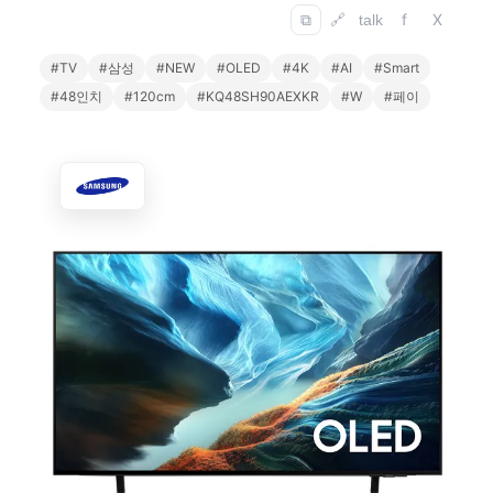
f
X
⧉
🔗
talk
#TV
#삼성
#NEW
#OLED
#4K
#AI
#Smart
#48인치
#120cm
#KQ48SH90AEXKR
#W
#페이