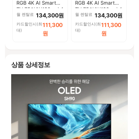
RGB 4K AI Smart
RGB 4K AI Smart
TV 75인치(189cm) 1
TV 75인치(189cm) 1
월 렌탈료
월 렌탈료
134,300원
134,300원
등급
등급
KMR75RH85AFXKR-
KMR75RH85AFXKR-
카드할인시(최
카드할인시(최
111,300
111,300
W [페이]
S [페이]
대)
대)
원
원
상품 상세정보