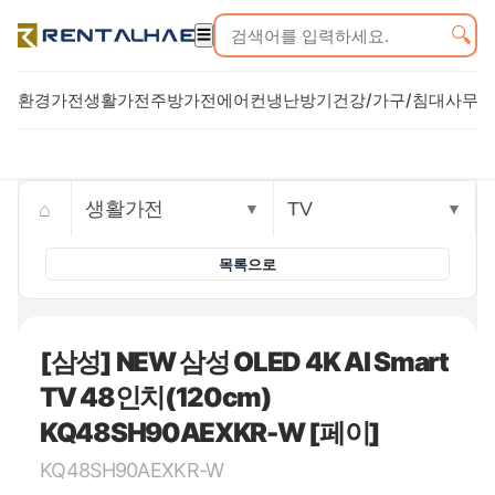
🔍
☰
환경가전
생활가전
주방가전
에어컨
냉난방기
건강/가구/침대
사무기
Trusted rental commerce storefront
⌂
생활가전
TV
▼
▼
목록으로
[삼성] NEW 삼성 OLED 4K AI Smart
TV 48인치(120cm)
KQ48SH90AEXKR-W [페이]
KQ48SH90AEXKR-W