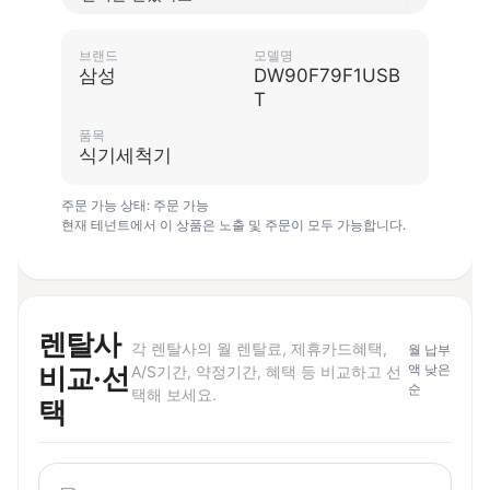
브랜드
모델명
삼성
DW90F79F1USB
T
품목
식기세척기
주문 가능 상태: 주문 가능
현재 테넌트에서 이 상품은 노출 및 주문이 모두 가능합니다.
렌탈사
각 렌탈사의 월 렌탈료, 제휴카드혜택,
월 납부
비교·선
액 낮은
A/S기간, 약정기간, 혜택 등 비교하고 선
순
택해 보세요.
택