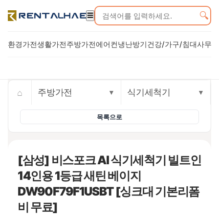
🔍
☰
환경가전
생활가전
주방가전
에어컨
냉난방기
건강/가구/침대
사무기
Trusted rental commerce storefront
⌂
주방가전
식기세척기
▼
▼
목록으로
[삼성] 비스포크 AI 식기세척기 빌트인
14인용 1등급 새틴 베이지
DW90F79F1USBT [싱크대 기본리폼
비 무료]