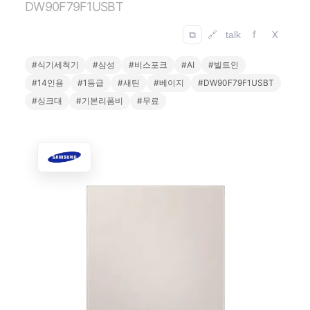
DW90F79F1USBT
f
X
⧉
🔗
talk
#식기세척기
#삼성
#비스포크
#AI
#빌트인
#14인용
#1등급
#새틴
#베이지
#DW90F79F1USBT
#싱크대
#기본리폼비
#무료