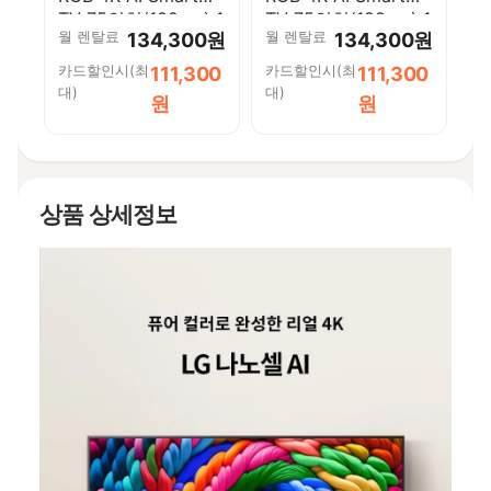
TV 75인치(189cm) 1
TV 75인치(189cm) 1
월 렌탈료
월 렌탈료
134,300원
134,300원
등급
등급
KMR75RH85AFXKR-
KMR75RH85AFXKR-
카드할인시(최
카드할인시(최
111,300
111,300
W [페이]
S [페이]
대)
대)
원
원
상품 상세정보