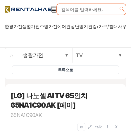
🔍
☰
환경가전
생활가전
주방가전
에어컨
냉난방기
건강/가구/침대
사무기
Trusted rental commerce storefront
⌂
생활가전
TV
▼
▼
목록으로
[LG] 나노셀 AI TV 65인치
65NA1C90AK [페이]
65NA1C90AK
f
X
⧉
🔗
talk