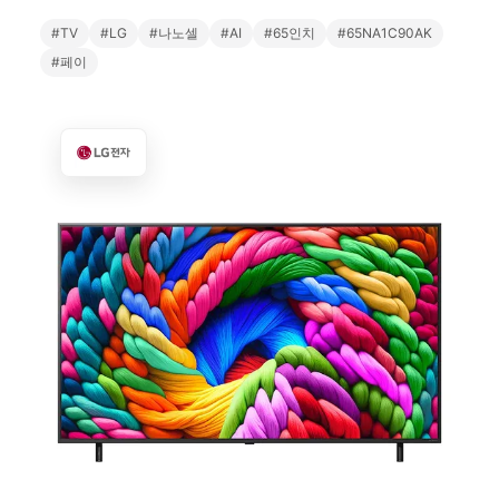
#TV
#LG
#나노셀
#AI
#65인치
#65NA1C90AK
#페이