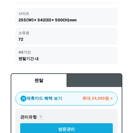
사이즈
255(W)× 542(D)× 500(H)mm
소유권
72
AS기간
렌탈기간 내
렌탈
제휴카드 혜택 보기
최대
24,000원
>
카
관리유형
?
방문관리