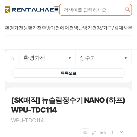
🔍
☰
환경가전
생활가전
주방가전
에어컨
냉난방기
건강/가구/침대
사무기
Trusted rental commerce storefront
⌂
환경가전
정수기
▼
▼
목록으로
[SK매직] 뉴슬림정수기 NANO (하프)
WPU-TDC114
WPU-TDC114
f
X
⧉
🔗
talk