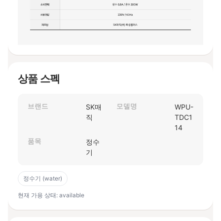
상품 스펙
브랜드
모델명
SK매
WPU-
직
TDC1
14
품목
정수
기
정수기 (water)
현재 가용 상태: available