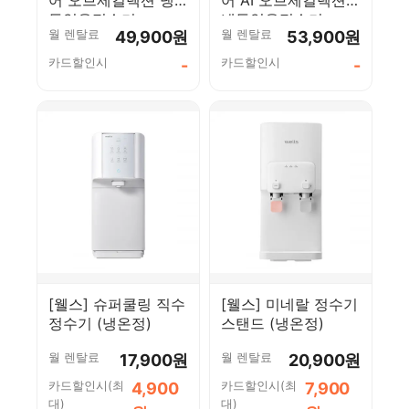
동얼음정수기
냉동얼음정수기
월 렌탈료
월 렌탈료
49,900원
53,900원
WD723R
WD724R
카드할인시
카드할인시
-
-
[웰스] 슈퍼쿨링 직수
[웰스] 미네랄 정수기
정수기 (냉온정)
스탠드 (냉온정)
월 렌탈료
월 렌탈료
17,900원
20,900원
카드할인시(최
카드할인시(최
4,900
7,900
대)
대)