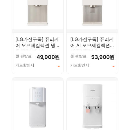
[LG가전구독] 퓨리케
[LG가전구독] 퓨리케
어 오브제컬렉션 냉
어 AI 오브제컬렉션
동얼음정수기
냉동얼음정수기
월 렌탈료
월 렌탈료
49,900원
53,900원
WD723R
WD724R
카드할인시
카드할인시
-
-