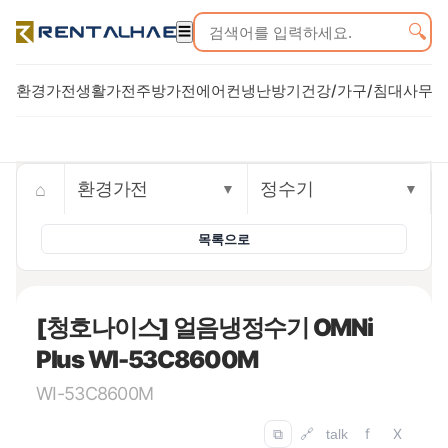
🔍
☰
환경가전
생활가전
주방가전
에어컨
냉난방기
건강/가구/침대
사무기
Trusted rental commerce storefront
⌂
환경가전
정수기
▼
▼
목록으로
[청호나이스] 얼음냉정수기 OMNi
Plus WI-53C8600M
WI-53C8600M
f
X
⧉
🔗
talk