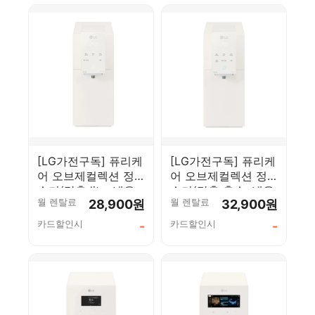
[LG가전구독] 퓨리케
[LG가전구독] 퓨리케
어 오브제컬렉션 정
어 오브제컬렉션 정
수기(맞춤 lite, 냉온
수기(맞춤 출수, 냉온
월 렌탈료
월 렌탈료
28,900원
32,900원
정) WD520VCT
정) WD523VCT
카드할인시
카드할인시
-
-