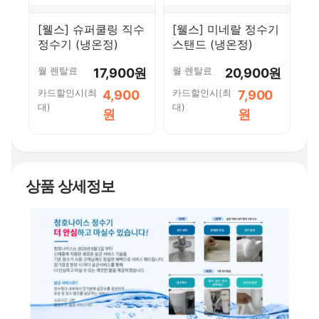
[웰스] 슈퍼쿨링 직수
[웰스] 미네랄 정수기
정수기 (냉온정)
스탠드 (냉온정)
월 렌탈료
월 렌탈료
17,900원
20,900원
카드할인시(최
카드할인시(최
4,900
7,900
대)
대)
원
원
상품 상세정보