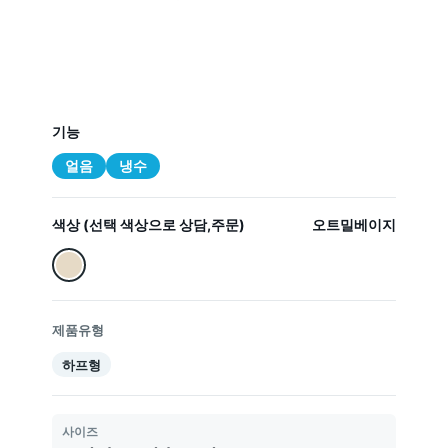
기능
얼음
냉수
색상 (선택 색상으로 상담,주문)
오트밀베이지
제품유형
하프형
사이즈