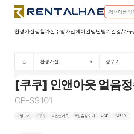
환경가전
생활가전
주방가전
에어컨
냉난방기
건강/가구
Trusted rental commerce storefront
⌂
환경가전
정수기
▼
[쿠쿠] 인앤아웃 얼음정수
CP-SS101
#정수기
#쿠쿠
#인앤아웃
#얼음정수기
#CP
#SS101