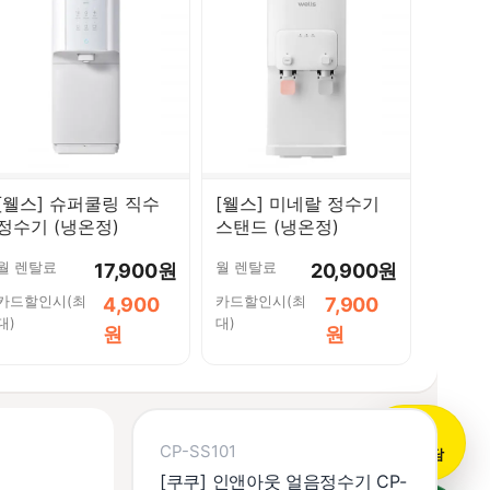
[웰스] 슈퍼쿨링 직수
[웰스] 미네랄 정수기
정수기 (냉온정)
스탠드 (냉온정)
월 렌탈료
월 렌탈료
17,900원
20,900원
카드할인시(최
카드할인시(최
4,900
7,900
대)
대)
원
원
💬
CP-SS101
카톡상담
[쿠쿠] 인앤아웃 얼음정수기 CP-