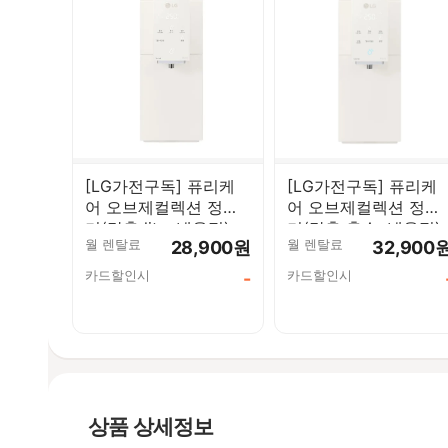
[LG가전구독] 퓨리케
[LG가전구독] 퓨리케
어 오브제컬렉션 정수
어 오브제컬렉션 정수
기(맞춤 lite, 냉온정)
기(맞춤 출수, 냉온정)
월 렌탈료
월 렌탈료
28,900원
32,900
WD520VCT
WD523VCT
카드할인시
카드할인시
-
상품 상세정보