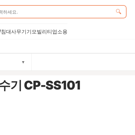
🔍
/침대
사무기기
모빌리티
업소용
▼
기 CP-SS101