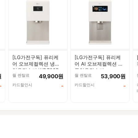
[LG가전구독] 퓨리케
[LG가전구독] 퓨리케
어 오브제컬렉션 냉동
어 AI 오브제컬렉션 냉
얼음정수기 WD723R
동얼음정수기
월 렌탈료
월 렌탈료
원
49,900원
53,900원
WD724R
카드할인시
카드할인시
-
-
-