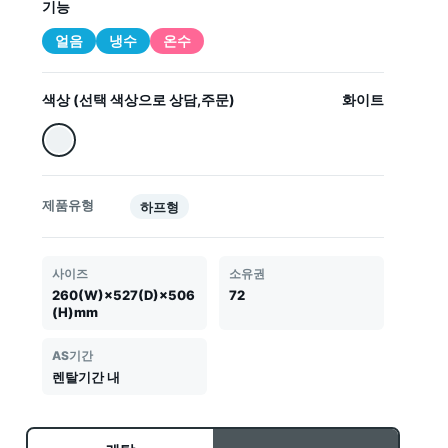
기능
얼음
냉수
온수
색상 (선택 색상으로 상담,주문)
화이트
제품유형
하프형
사이즈
소유권
260(W)×527(D)×506
72
(H)mm
AS기간
렌탈기간 내