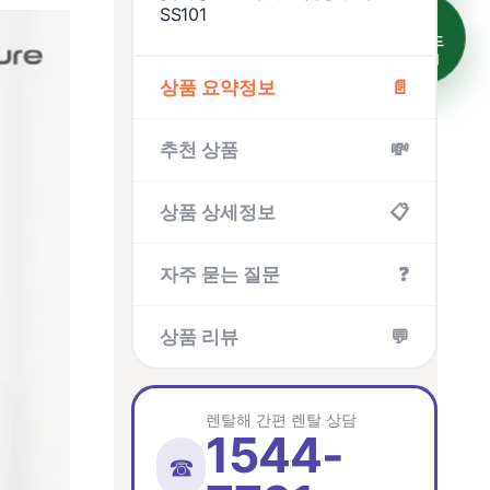
SS101
💳
제휴카드
혜택보기
상품 요약정보
📄
추천 상품
💸
상품 상세정보
📋
자주 묻는 질문
❓
상품 리뷰
💬
렌탈해 간편 렌탈 상담
1544-
☎