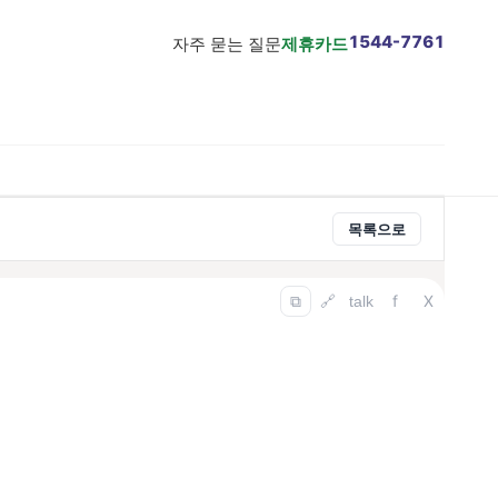
1544-7761
자주 묻는 질문
제휴카드
목록으로
f
X
⧉
🔗
talk