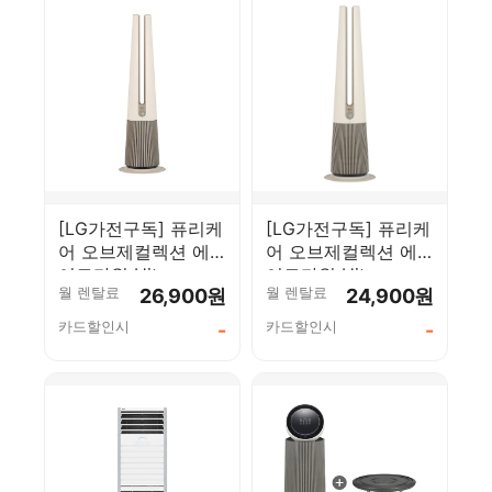
[LG가전구독] 퓨리케
[LG가전구독] 퓨리케
어 오브제컬렉션 에
어 오브제컬렉션 에
어로타워 Hit
어로타워 Hit
월 렌탈료
월 렌탈료
26,900원
24,900원
FS065PSKAM
FS065PSJCM
카드할인시
카드할인시
-
-