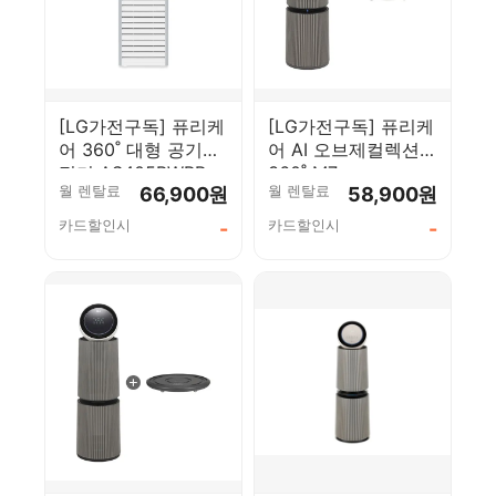
[LG가전구독] 퓨리케
[LG가전구독] 퓨리케
어 360˚ 대형 공기청
어 AI 오브제컬렉션
정기 AS405BWRR
360˚ M7
월 렌탈료
월 렌탈료
66,900원
58,900원
AS356NSMAM
카드할인시
카드할인시
-
-