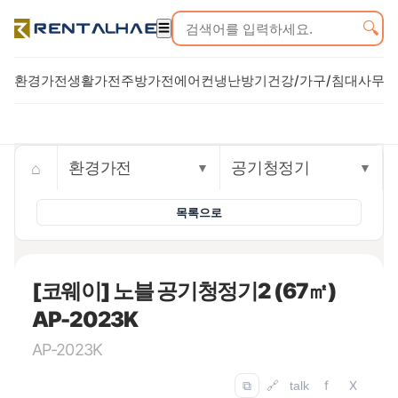
🔍
☰
환경가전
생활가전
주방가전
에어컨
냉난방기
건강/가구/침대
사무기
Trusted rental commerce storefront
⌂
환경가전
공기청정기
▼
▼
목록으로
[코웨이] 노블 공기청정기2 (67㎡)
AP-2023K
AP-2023K
f
X
⧉
🔗
talk