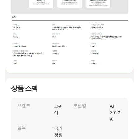
상품 스펙
브랜드
모델명
코웨
AP-
이
2023
K
품목
공기
청정