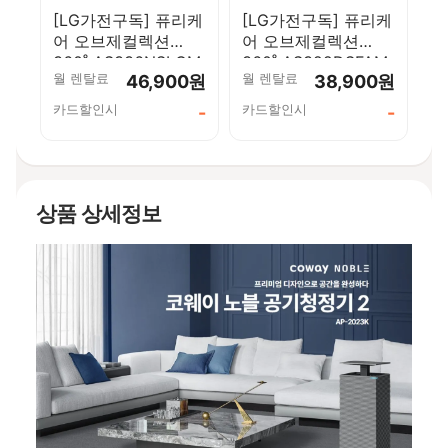
[LG가전구독] 퓨리케
[LG가전구독] 퓨리케
어 오브제컬렉션
어 오브제컬렉션
360˚ AS336NSLCM
360˚ AS322DSFAM
월 렌탈료
월 렌탈료
46,900원
38,900원
카드할인시
카드할인시
-
-
상품 상세정보