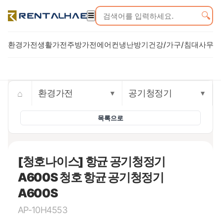
🔍
☰
환경가전
생활가전
주방가전
에어컨
냉난방기
건강/가구/침대
사무기
Trusted rental commerce storefront
⌂
환경가전
공기청정기
▼
▼
목록으로
[청호나이스] 항균 공기청정기
A600S 청호 항균 공기청정기
A600S
AP-10H4553