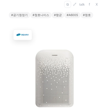
f
X
⧉
🔗
talk
#공기청정기
#청호나이스
#항균
#A600S
#청호