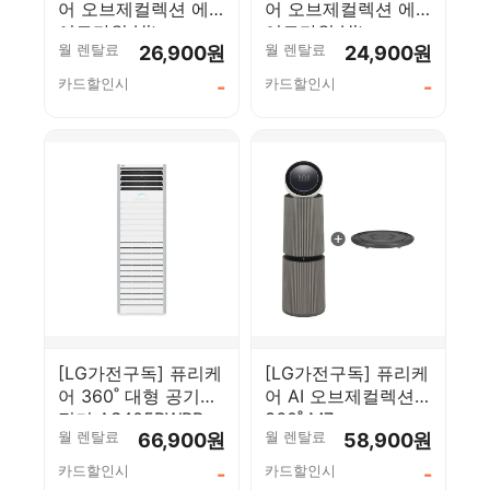
어 오브제컬렉션 에
어 오브제컬렉션 에
어로타워 Hit
어로타워 Hit
월 렌탈료
월 렌탈료
26,900원
24,900원
FS065PSKAM
FS065PSJCM
카드할인시
카드할인시
-
-
[LG가전구독] 퓨리케
[LG가전구독] 퓨리케
어 360˚ 대형 공기청
어 AI 오브제컬렉션
정기 AS405BWRR
360˚ M7
월 렌탈료
월 렌탈료
66,900원
58,900원
AS356NSMAM
카드할인시
카드할인시
-
-