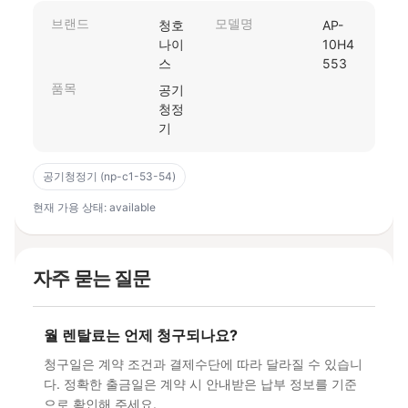
브랜드
모델명
청호
AP-
나이
10H4
스
553
품목
공기
청정
기
공기청정기 (np-c1-53-54)
현재 가용 상태: available
자주 묻는 질문
월 렌탈료는 언제 청구되나요?
청구일은 계약 조건과 결제수단에 따라 달라질 수 있습니
다. 정확한 출금일은 계약 시 안내받은 납부 정보를 기준
으로 확인해 주세요.